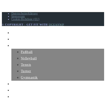
Datenschutzerklärung
Impressum
Cookie-Richtlinie (EU)
© COPYRIGHT - GET FIT WITH
OCEANWP
Home
Hauptverein
Abteilungen
Fußball
Volleyball
Tennis
Turner
Gymnastik
Geschichte
Mitglied werden
Fanshop