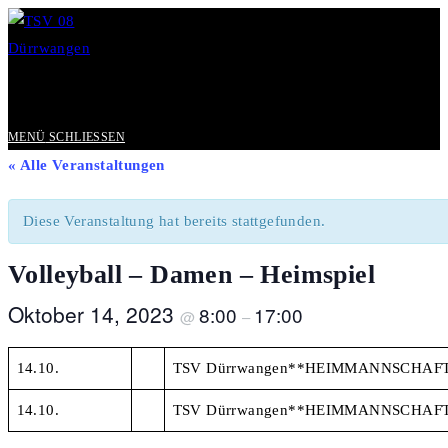
Zum
Inhalt
springen
#black&yellow
MENÜ
SCHLIESSEN
« Alle Veranstaltungen
Diese Veranstaltung hat bereits stattgefunden.
Volleyball – Damen – Heimspiel
Oktober 14, 2023
8:00
17:00
@
–
14.10.
TSV Dürrwangen**HEIMMANNSCHAF
14.10.
TSV Dürrwangen**HEIMMANNSCHAF