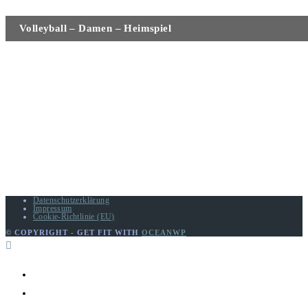
Veranstaltung-
Volleyball – Damen – Heimspiel
Navigation
Datenschutzerklärung
Impressum
Cookie-Richtlinie (EU)
© COPYRIGHT - GET FIT WITH
OCEANWP
Home
Hauptverein