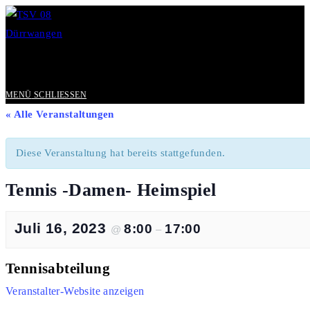
Zum
Inhalt
springen
#black&yellow
MENÜ
SCHLIESSEN
« Alle Veranstaltungen
Diese Veranstaltung hat bereits stattgefunden.
Tennis -Damen- Heimspiel
Juli 16, 2023
8:00
17:00
@
–
Tennisabteilung
Veranstalter-Website anzeigen