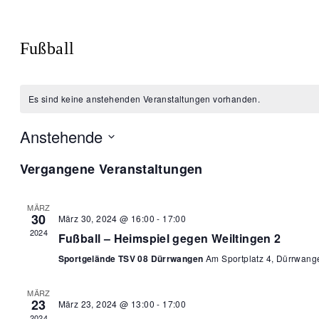
Fußball
Es sind keine anstehenden Veranstaltungen vorhanden.
Anstehende
Datum
Vergangene Veranstaltungen
wählen.
MÄRZ
30
März 30, 2024 @ 16:00
-
17:00
2024
Fußball – Heimspiel gegen Weiltingen 2
Sportgelände TSV 08 Dürrwangen
Am Sportplatz 4, Dürrwang
MÄRZ
23
März 23, 2024 @ 13:00
-
17:00
2024