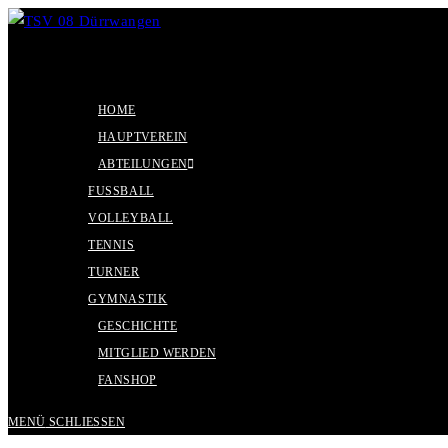
Zum
Inhalt
#black&yellow
springen
HOME
HAUPTVEREIN
ABTEILUNGEN
FUSSBALL
VOLLEYBALL
TENNIS
TURNER
GYMNASTIK
GESCHICHTE
MITGLIED WERDEN
FANSHOP
MENÜ
SCHLIESSEN